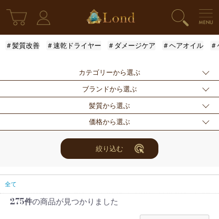
＃髪質改善
＃速乾ドライヤー
＃ダメージケア
＃ヘアオイル
＃
カテゴリーから選ぶ
ブランドから選ぶ
新発売
シャンプー
トリートメント
髪質から選ぶ
アウトバストリー
ドライヤー・ヘア
スタイリング
指定なし
Londオリジナル
ケラスターゼ
価格から選ぶ
トメント
アイロン
モロッカンオイル
ルベル
アリミノ
ふんわり
ハリ・コシ
ウェット
スキンケア
for Men
メンズスタイリン
ロレアル
ナンバースリー
ミアン フォード
まとまり
ツヤ
しっとり
指定なし
〜3000円
3001円〜5000円
絞り込む
グ
ザ・プロダクト
ホリスティックキ
アクティバート
サラサラ
5001円〜10000
10000円〜
10001円〜
限定セット
ヘアアレンジ
ユニセックス
ュアーズ
円
30000円
レディース
セット商品
まつ毛美容液
全て
275件
の商品が見つかりました