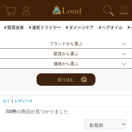
＃髪質改善
＃速乾ドライヤー
＃ダメージケア
＃ヘアオイル
＃
ブランドから選ぶ
髪質から選ぶ
指定なし
Londオリジナル
ケラスターゼ
価格から選ぶ
モロッカンオイル
ルベル
アリミノ
ふんわり
ハリ・コシ
ウェット
ロレアル
ナンバースリー
ミアン フォード
まとまり
ツヤ
しっとり
指定なし
〜3000円
3001円〜5000円
絞り込む
ザ・プロダクト
ホリスティックキ
アクティバート
サラサラ
5001円〜10000
10000円〜
10001円〜
ュアーズ
円
30000円
全て
|
レディース
88件
の商品が見つかりました