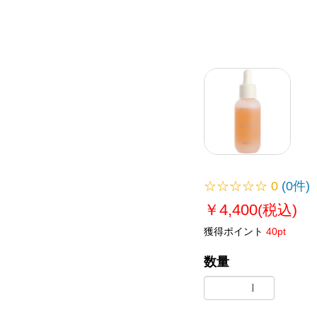
☆☆☆☆☆
0
(0件)
￥4,400
(税込)
獲得ポイント
40pt
数量