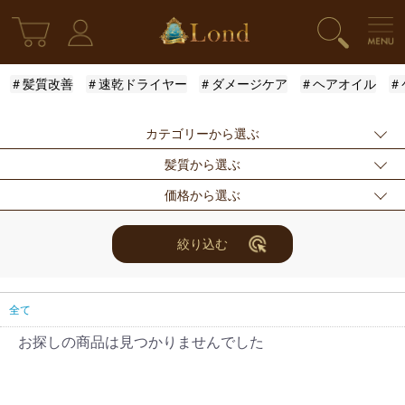
＃髪質改善
＃速乾ドライヤー
＃ダメージケア
＃ヘアオイル
＃
カテゴリーから選ぶ
髪質から選ぶ
新発売
シャンプー
トリートメント
価格から選ぶ
アウトバストリー
ドライヤー・ヘア
スタイリング
ふんわり
ハリ・コシ
ウェット
トメント
アイロン
まとまり
ツヤ
しっとり
指定なし
〜3000円
3001円〜5000円
絞り込む
スキンケア
for Men
メンズスタイリン
サラサラ
5001円〜10000
10000円〜
10001円〜
グ
円
30000円
限定セット
ヘアアレンジ
ユニセックス
全て
レディース
セット商品
まつ毛美容液
お探しの商品は見つかりませんでした