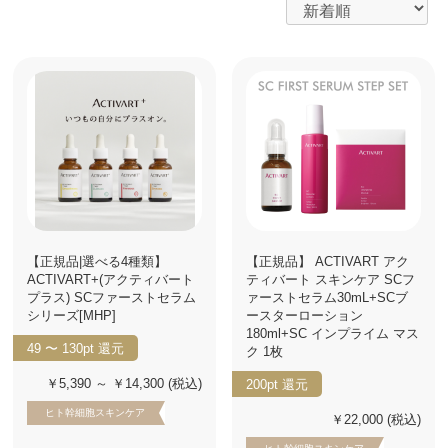
【正規品|選べる4種類】
【正規品】 ACTIVART アク
ACTIVART+(アクティバート
ティバート スキンケア SCフ
プラス) SCファーストセラム
ァーストセラム30mL+SCブ
シリーズ[MHP]
ースターローション
180ml+SC インプライム マス
49 〜 130pt
還元
ク 1枚
￥5,390 ～ ￥14,300
(税込)
200pt
還元
ヒト幹細胞スキンケア
￥22,000
(税込)