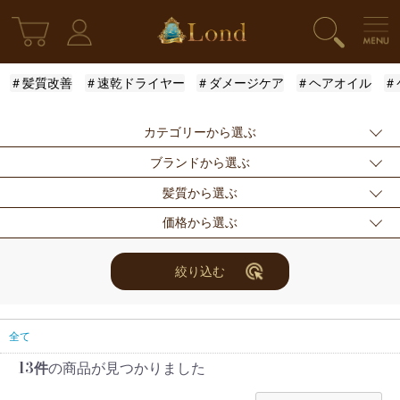
＃髪質改善
＃速乾ドライヤー
＃ダメージケア
＃ヘアオイル
＃
カテゴリーから選ぶ
ブランドから選ぶ
新発売
シャンプー
トリートメント
髪質から選ぶ
アウトバストリー
ドライヤー・ヘア
スタイリング
指定なし
Londオリジナル
ケラスターゼ
価格から選ぶ
トメント
アイロン
モロッカンオイル
ルベル
アリミノ
ふんわり
ハリ・コシ
ウェット
スキンケア
for Men
メンズスタイリン
ロレアル
ナンバースリー
ミアン フォード
まとまり
ツヤ
しっとり
指定なし
〜3000円
3001円〜5000円
絞り込む
グ
ザ・プロダクト
ホリスティックキ
アクティバート
サラサラ
5001円〜10000
10000円〜
10001円〜
限定セット
ヘアアレンジ
ユニセックス
ュアーズ
円
30000円
レディース
セット商品
まつ毛美容液
全て
13件
の商品が見つかりました