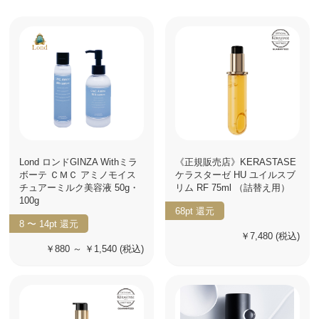
Lond ロンドGINZA Withミラ
《正規販売店》KERASTASE
ボーテ ＣＭＣ アミノモイス
ケラスターゼ HU ユイルスブ
チュアーミルク美容液 50g・
リム RF 75ml （詰替え用）
100g
68pt
還元
8 〜 14pt
還元
￥7,480
(税込)
￥880 ～ ￥1,540
(税込)