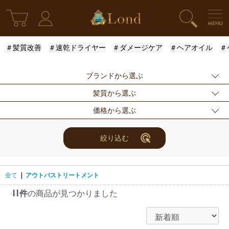
＃髪質改善
＃速乾ドライヤー
＃ダメージケア
＃ヘアオイル
＃
ブランドから選ぶ
髪質から選ぶ
指定なし
Londオリジナル
ケラスターゼ
価格から選ぶ
モロッカンオイル
ルベル
アリミノ
ふんわり
ハリ・コシ
ウェット
ロレアル
ナンバースリー
ミアン フォード
まとまり
ツヤ
しっとり
指定なし
〜3000円
3001円〜5000円
絞り込む
ザ・プロダクト
ホリスティックキ
アクティバート
サラサラ
5001円〜10000
10000円〜
10001円〜
ュアーズ
円
30000円
全て
|
アウトバストリートメント
41件
の商品が見つかりました