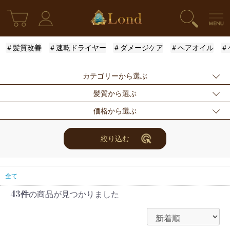
＃髪質改善
＃速乾ドライヤー
＃ダメージケア
＃ヘアオイル
＃
カテゴリーから選ぶ
髪質から選ぶ
新発売
シャンプー
トリートメント
価格から選ぶ
アウトバストリー
ドライヤー・ヘア
スタイリング
ふんわり
ハリ・コシ
ウェット
トメント
アイロン
まとまり
ツヤ
しっとり
指定なし
〜3000円
3001円〜5000円
絞り込む
スキンケア
for Men
メンズスタイリン
サラサラ
5001円〜10000
10000円〜
10001円〜
グ
円
30000円
限定セット
ヘアアレンジ
ユニセックス
全て
レディース
セット商品
まつ毛美容液
43件
の商品が見つかりました