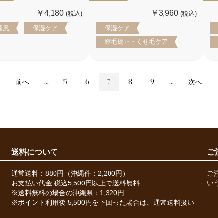
￥4,180
￥3,960
(税込)
(税込)
国風
保湿ケア
保湿ケア
縮毛矯正・くせ毛ケア
前へ
...
5
6
7
8
9
...
次へ
送料について
ご
通常送料：880円（沖縄件：2,200円）
ご
お支払い代金 税込5,500円以上で送料無料
い
※送料無料の場合の沖縄県：1,320円
※ポイント利用後 5,500円を下回った場合は、通常送料扱い