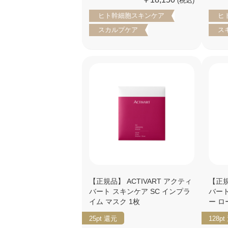
(税込)
ヒト幹細胞スキンケア
ヒ
スカルプケア
ス
【正規品】 ACTIVART アクティ
【正規
バート スキンケア SC インプラ
バート
イム マスク 1枚
ー ロ
25pt
還元
128pt