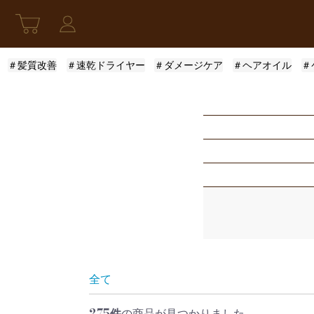
＃髪質改善
＃速乾ドライヤー
＃ダメージケア
＃ヘアオイル
＃
新発売
アウトバストリー
指定なし
スキンケア
モロッカンオイル
ふんわり
限定セット
ロレアル
まとまり
指定なし
レディース
ザ・プロダクト
サラサラ
5001円〜10000円
全て
275件
の商品が見つかりました