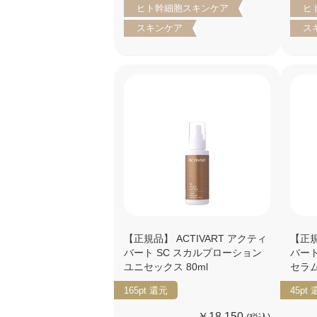
ヒト幹細胞スキンケア
ヒ
スキンケア
ス
【正規品】 ACTIVART アクティ
【正規
バート SC スカルプローション
バート
ユニセックス 80ml
セラム
165pt
還元
45pt
￥18,150