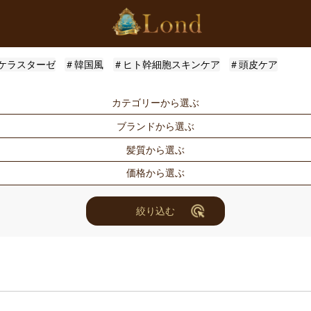
ケラスターゼ
＃韓国風
＃ヒト幹細胞スキンケア
＃頭皮ケア
カテゴリーから選ぶ
ブランドから選ぶ
シャンプー
トリートメン
髪質から選ぶ
トメント
ドライヤー・ヘアアイロン
スタイリング
Londオリジナル
ケラスターゼ
価格から選ぶ
for Men
メンズスタイ
ルベル
アリミノ
ハリ・コシ
ウェット
ヘアアレンジ
ユニセックス
ナンバースリー
ミアン フォ
ツヤ
しっとり
〜3000円
3001円〜50
絞り込む
セット商品
まつ毛美容液
ホリスティックキュアーズ
アクティバー
10000円〜30000円
10001円〜