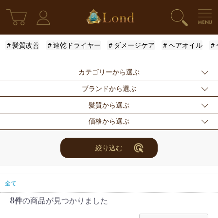
＃髪質改善
＃速乾ドライヤー
＃ダメージケア
＃ヘアオイル
＃
カテゴリーから選ぶ
ブランドから選ぶ
新発売
シャンプー
トリートメント
髪質から選ぶ
アウトバストリー
ドライヤー・ヘア
スタイリング
指定なし
Londオリジナル
ケラスターゼ
価格から選ぶ
トメント
アイロン
モロッカンオイル
ルベル
アリミノ
ふんわり
ハリ・コシ
ウェット
スキンケア
for Men
メンズスタイリン
ロレアル
ナンバースリー
ミアン フォード
まとまり
ツヤ
しっとり
指定なし
〜3000円
3001円〜5000円
絞り込む
グ
ザ・プロダクト
ホリスティックキ
アクティバート
サラサラ
5001円〜10000
10000円〜
10001円〜
限定セット
ヘアアレンジ
ユニセックス
ュアーズ
円
30000円
レディース
セット商品
まつ毛美容液
全て
8件
の商品が見つかりました