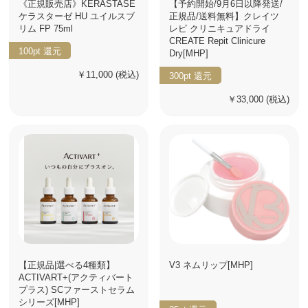
《正規販売店》KERASTASE
【予約開始/9月6日以降発送/
ケラスターゼ HU ユイルスブ
正規品/送料無料】クレイツ
リム FP 75ml
レピ クリニキュアドライ
CREATE Repit Clinicure
100pt
還元
Dry[MHP]
￥11,000
(税込)
300pt
還元
￥33,000
(税込)
【正規品|選べる4種類】
V3 ネムリップ[MHP]
ACTIVART+(アクティバート
プラス) SCファーストセラム
シリーズ[MHP]