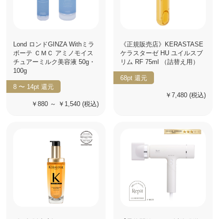
Lond ロンドGINZA Withミラ
《正規販売店》KERASTASE
ボーテ ＣＭＣ アミノモイス
ケラスターゼ HU ユイルスブ
チュアーミルク美容液 50g・
リム RF 75ml （詰替え用）
100g
68pt
還元
8 〜 14pt
還元
￥7,480
(税込)
￥880 ～ ￥1,540
(税込)