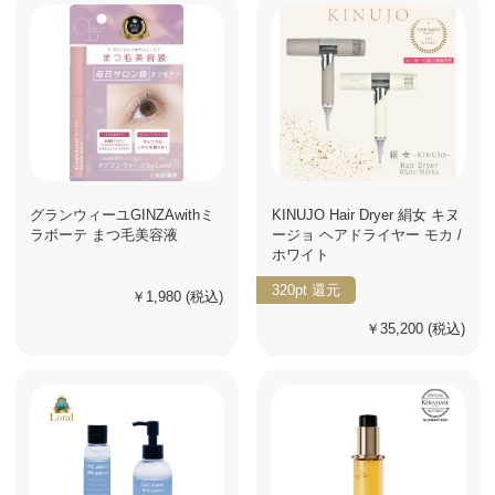
グランウィーユGINZAwithミ
KINUJO Hair Dryer 絹女 キヌ
ラボーテ まつ毛美容液
ージョ ヘアドライヤー モカ /
ホワイト
320pt
還元
￥1,980
(税込)
￥35,200
(税込)