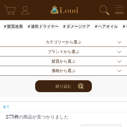
＃髪質改善
＃速乾ドライヤー
＃ダメージケア
＃ヘアオイル
＃
カテゴリーから選ぶ
ブランドから選ぶ
新発売
シャンプー
トリートメント
髪質から選ぶ
アウトバストリー
ドライヤー・ヘア
スタイリング
指定なし
Londオリジナル
ケラスターゼ
価格から選ぶ
トメント
アイロン
モロッカンオイル
ルベル
アリミノ
ふんわり
ハリ・コシ
ウェット
スキンケア
for Men
メンズスタイリン
ロレアル
ナンバースリー
ミアン フォード
まとまり
ツヤ
しっとり
指定なし
〜3000円
3001円〜5000円
絞り込む
グ
ザ・プロダクト
ホリスティックキ
アクティバート
サラサラ
5001円〜10000
10000円〜
10001円〜
限定セット
ヘアアレンジ
ユニセックス
ュアーズ
円
30000円
レディース
セット商品
まつ毛美容液
全て
275件
の商品が見つかりました