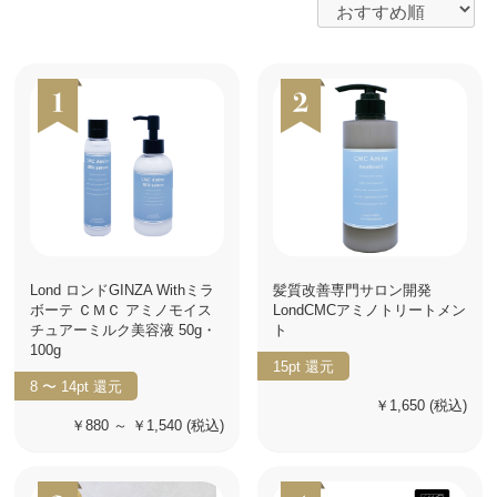
Lond ロンドGINZA Withミラ
髪質改善専門サロン開発
ボーテ ＣＭＣ アミノモイス
LondCMCアミノトリートメン
チュアーミルク美容液 50g・
ト
100g
15pt
還元
8 〜 14pt
還元
￥1,650
(税込)
￥880 ～ ￥1,540
(税込)