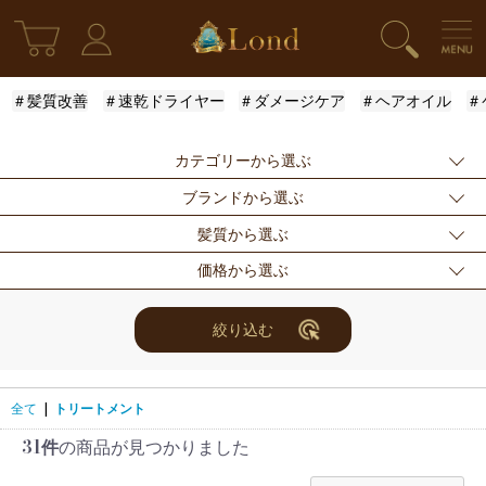
＃髪質改善
＃速乾ドライヤー
＃ダメージケア
＃ヘアオイル
＃
カテゴリーから選ぶ
ブランドから選ぶ
新発売
シャンプー
トリートメント
髪質から選ぶ
アウトバストリー
ドライヤー・ヘア
スタイリング
指定なし
Londオリジナル
ケラスターゼ
価格から選ぶ
トメント
アイロン
モロッカンオイル
ルベル
アリミノ
ふんわり
ハリ・コシ
ウェット
スキンケア
for Men
メンズスタイリン
ロレアル
ナンバースリー
ミアン フォード
まとまり
ツヤ
しっとり
指定なし
〜3000円
3001円〜5000円
絞り込む
グ
ザ・プロダクト
ホリスティックキ
アクティバート
サラサラ
5001円〜10000
10000円〜
10001円〜
限定セット
ヘアアレンジ
ユニセックス
ュアーズ
円
30000円
レディース
セット商品
まつ毛美容液
全て
|
トリートメント
31件
の商品が見つかりました