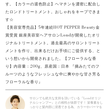
す。【カラーの退色防止】ヘマチンを濃密に配合し
たロンドトリートメント。おしゃれをキープできま
す☆
【美容室専売品】5年連続HOT PEPPER Beauty金
賞受賞 銀座美容室ヘアサロンLondが開発したオリ
ジナルトリートメント。過去最高のサロントリート
メントを作り、出来るだけお手頃にご提供する、と
いう想いから開発されました。【フローラルな香
り】内容量：200g、原産国：日本 『摘みたてのフ
ルーツのようなフレッシュな中に爽やかな甘さ芳る
フローラルな香り』
サロンでも絶大な支持を頂いている『Londオリジ
ナルシャンプー』との相性が抜群です！ 栄養素をし
っかりと髪内部に浸透できる為、カラーやパーマを