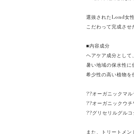
選抜されたLond女
こだわって完成させ
■内容成分
ヘアケア成分として
暑い地域の保水性に
希少性の高い植物を
??オーガニックマ
??オーガニックウ
??グリセリルグル
また、トリートメン