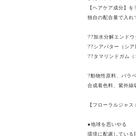
【ヘアケア成分】を
独自の配合量で入れ
??加水分解エンド
??シアバター（シ
??タマリンドガム
?動物性原料、パラ
合成着色料、紫外線
【フローラルジャス
●地球を思いやる
環境に配慮しているR