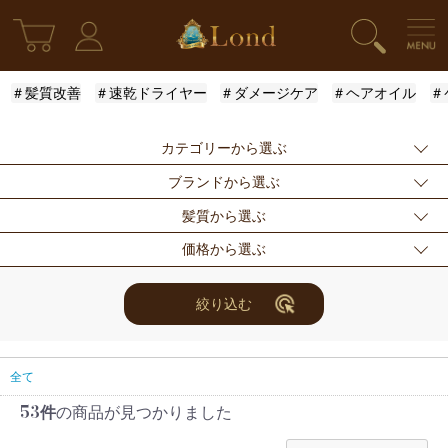
＃髪質改善
＃速乾ドライヤー
＃ダメージケア
＃ヘアオイル
＃
カテゴリーから選ぶ
ブランドから選ぶ
新発売
シャンプー
トリートメント
髪質から選ぶ
アウトバストリー
ドライヤー・ヘア
スタイリング
指定なし
Londオリジナル
ケラスターゼ
価格から選ぶ
トメント
アイロン
モロッカンオイル
ルベル
アリミノ
ふんわり
ハリ・コシ
ウェット
スキンケア
for Men
メンズスタイリン
ロレアル
ナンバースリー
ミアン フォード
まとまり
ツヤ
しっとり
指定なし
〜3000円
3001円〜5000円
絞り込む
グ
ザ・プロダクト
ホリスティックキ
アクティバート
サラサラ
5001円〜10000
10000円〜
10001円〜
限定セット
ヘアアレンジ
ユニセックス
ュアーズ
円
30000円
レディース
セット商品
まつ毛美容液
全て
53件
の商品が見つかりました