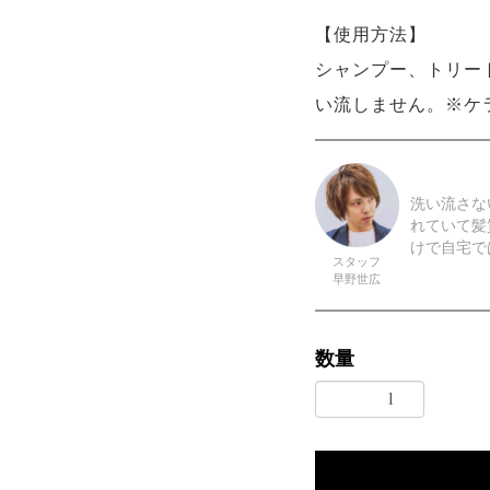
【使用方法】
シャンプー、トリー
い流しません。※ケ
洗い流さな
れていて髪
けで自宅で
スタッフ
早野世広
数量