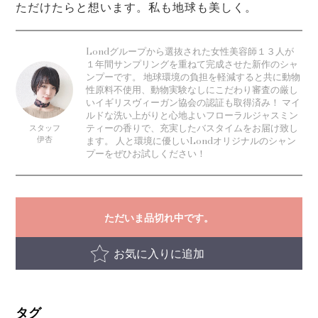
ただけたらと想います。私も地球も美しく。
Londグループから選抜された女性美容師１３人が
１年間サンプリングを重ねて完成させた新作のシャ
ンプーです。 地球環境の負担を軽減すると共に動物
性原料不使用、動物実験なしにこだわり審査の厳し
いイギリスヴィーガン協会の認証も取得済み！ マイ
ルドな洗い上がりと心地よいフローラルジャスミン
スタッフ
ティーの香りで、充実したバスタイムをお届け致し
伊杏
ます。 人と環境に優しいLondオリジナルのシャン
プーをぜひお試しください！
ただいま品切れ中です。
お気に入りに追加
タグ