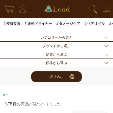
＃髪質改善
＃速乾ドライヤー
＃ダメージケア
＃ヘアオイル
＃
カテゴリーから選ぶ
ブランドから選ぶ
新発売
シャンプー
トリートメント
髪質から選ぶ
アウトバストリー
ドライヤー・ヘア
スタイリング
指定なし
Londオリジナル
ケラスターゼ
価格から選ぶ
トメント
アイロン
モロッカンオイル
ルベル
アリミノ
ふんわり
ハリ・コシ
ウェット
スキンケア
for Men
メンズスタイリン
ロレアル
ナンバースリー
ミアン フォード
まとまり
ツヤ
しっとり
指定なし
〜3000円
3001円〜5000円
絞り込む
グ
ザ・プロダクト
ホリスティックキ
アクティバート
サラサラ
5001円〜10000
10000円〜
10001円〜
限定セット
ヘアアレンジ
ユニセックス
ュアーズ
円
30000円
レディース
セット商品
まつ毛美容液
全て
275件
の商品が見つかりました