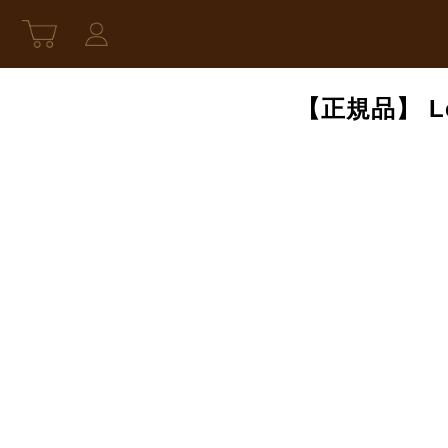
【正規品】 L