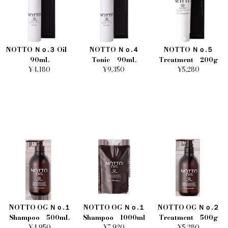
NOTTO Ｎｏ.３ Oil
NOTTO Ｎｏ.４
NOTTO Ｎｏ.５
90mL
Tonic 90mL
Treatment 200g
¥4,180
¥9,350
¥5,280
NOTTOOG
NOTTO OG Ｎｏ.１
NOTTO OG Ｎｏ.１
NOTTO OG Ｎｏ.２
Shampoo 500mL
Shampoo 1000ml
Treatment 500g
¥4,950
¥7,920
¥5,280