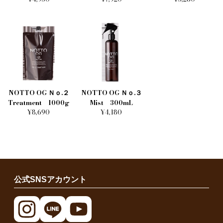
NOTTO OG Ｎｏ.２
NOTTO OG Ｎｏ.３
Treatment 1000g
Mist 300mL
¥8,690
¥4,180
公式SNSアカウント