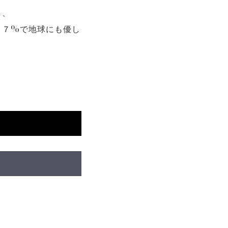
し、
９７%で地球にも優し