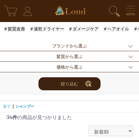
＃髪質改善
＃速乾ドライヤー
＃ダメージケア
＃ヘアオイル
＃
ブランドから選ぶ
髪質から選ぶ
指定なし
Londオリジナル
ケラスターゼ
価格から選ぶ
モロッカンオイル
ルベル
アリミノ
ふんわり
ハリ・コシ
ウェット
ロレアル
ナンバースリー
ミアン フォード
まとまり
ツヤ
しっとり
指定なし
〜3000円
3001円〜5000円
絞り込む
ザ・プロダクト
ホリスティックキ
アクティバート
サラサラ
5001円〜10000
10000円〜
10001円〜
ュアーズ
円
30000円
全て
|
シャンプー
36件
の商品が見つかりました