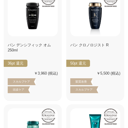
バン デンシフィック オム
バン クロノロジスト R
250ml
36pt
還元
50pt
還元
￥3,960
(税込)
￥5,500
(税込)
スカルプケア
髪質改善
頭皮ケア
スカルプケア