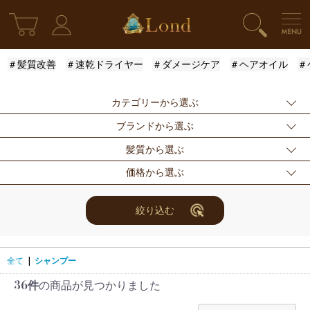
＃髪質改善
＃速乾ドライヤー
＃ダメージケア
＃ヘアオイル
＃
カテゴリーから選ぶ
ブランドから選ぶ
新発売
シャンプー
トリートメント
髪質から選ぶ
アウトバストリー
ドライヤー・ヘア
スタイリング
指定なし
Londオリジナル
ケラスターゼ
価格から選ぶ
トメント
アイロン
モロッカンオイル
ルベル
アリミノ
ふんわり
ハリ・コシ
ウェット
スキンケア
for Men
メンズスタイリン
ロレアル
ナンバースリー
ミアン フォード
まとまり
ツヤ
しっとり
指定なし
〜3000円
3001円〜5000円
絞り込む
グ
ザ・プロダクト
ホリスティックキ
アクティバート
サラサラ
5001円〜10000
10000円〜
10001円〜
限定セット
ヘアアレンジ
ユニセックス
ュアーズ
円
30000円
レディース
セット商品
まつ毛美容液
全て
|
シャンプー
36件
の商品が見つかりました