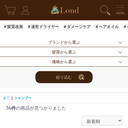
＃髪質改善
＃速乾ドライヤー
＃ダメージケア
＃ヘアオイル
＃
ブランドから選ぶ
髪質から選ぶ
指定なし
Londオリジナル
ケラスターゼ
価格から選ぶ
モロッカンオイル
ルベル
アリミノ
ふんわり
ハリ・コシ
ウェット
ロレアル
ナンバースリー
ミアン フォード
まとまり
ツヤ
しっとり
指定なし
〜3000円
3001円〜5000円
絞り込む
ザ・プロダクト
ホリスティックキ
アクティバート
サラサラ
5001円〜10000
10000円〜
10001円〜
ュアーズ
円
30000円
全て
|
シャンプー
36件
の商品が見つかりました