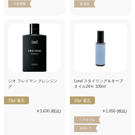
竹村勇輝
原 雄也
ジオ フレイマン クレンジン
Lond スタイリング＆キープ
グ
オイル24Ｈ 100ml
33pt
還元
15pt
還元
￥3,630
(税込)
￥1,650
(税込)
ヘアオイル
保湿ケア