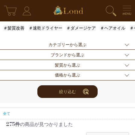
＃髪質改善
＃速乾ドライヤー
＃ダメージケア
＃ヘアオイル
＃
カテゴリーから選ぶ
ブランドから選ぶ
新発売
シャンプー
トリートメント
髪質から選ぶ
アウトバストリー
ドライヤー・ヘア
スタイリング
指定なし
Londオリジナル
ケラスターゼ
価格から選ぶ
トメント
アイロン
モロッカンオイル
ルベル
アリミノ
ふんわり
ハリ・コシ
ウェット
スキンケア
for Men
メンズスタイリン
ロレアル
ナンバースリー
ミアン フォード
まとまり
ツヤ
しっとり
指定なし
〜3000円
3001円〜5000円
絞り込む
グ
ザ・プロダクト
ホリスティックキ
アクティバート
サラサラ
5001円〜10000
10000円〜
10001円〜
限定セット
ヘアアレンジ
ユニセックス
ュアーズ
円
30000円
レディース
セット商品
まつ毛美容液
全て
275件
の商品が見つかりました