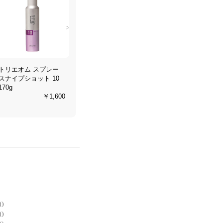
>
トリエオム スプレー
トリエ フォーム 6
トリエ フ
スナイプショット 10
200g
200g
170g
￥1,500
￥1,600
0
0