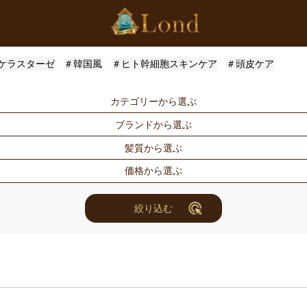
ケラスターゼ
＃韓国風
＃ヒト幹細胞スキンケア
＃頭皮ケア
カテゴリーから選ぶ
ブランドから選ぶ
シャンプー
トリートメン
髪質から選ぶ
トメント
ドライヤー・ヘアアイロン
スタイリング
Londオリジナル
ケラスターゼ
価格から選ぶ
for Men
メンズスタイ
ルベル
アリミノ
ハリ・コシ
ウェット
ヘアアレンジ
ユニセックス
ナンバースリー
ミアン フォ
ツヤ
しっとり
〜3000円
3001円〜50
絞り込む
セット商品
まつ毛美容液
ホリスティックキュアーズ
アクティバー
10000円〜30000円
10001円〜