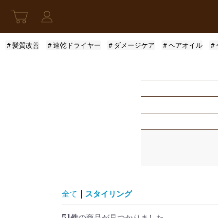
＃髪質改善
＃速乾ドライヤー
＃ダメージケア
＃ヘアオイル
＃
新発売
アウトバストリー
指定なし
スキンケア
モロッカンオイル
ふんわり
限定セット
ロレアル
まとまり
指定なし
レディース
ザ・プロダクト
サラサラ
5001円〜10000円
全て
|
スタイリング
51件
の商品が見つかりました