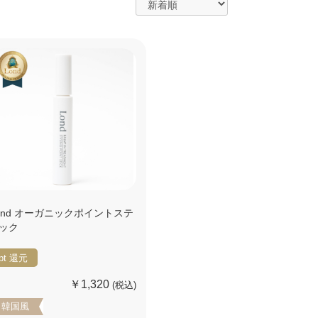
ond オーガニックポイントステ
ック
pt
還元
￥1,320
(税込)
韓国風