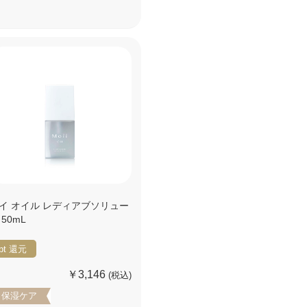
イ オイル レディアブソリュー
 50mL
pt
還元
￥3,146
(税込)
保湿ケア