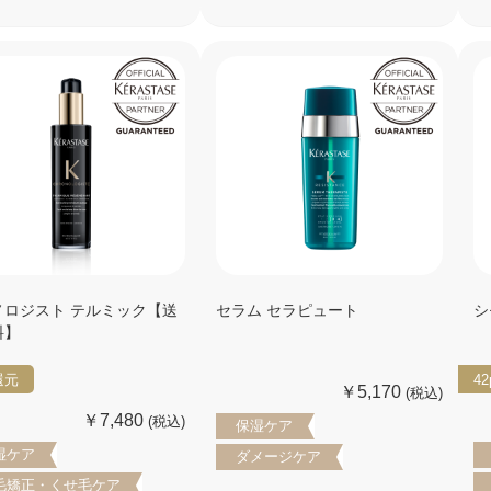
ノロジスト テルミック【送
セラム セラピュート
シ
料】
還元
42
￥5,170
(税込)
￥7,480
(税込)
保湿ケア
湿ケア
ダメージケア
毛矯正・くせ毛ケア