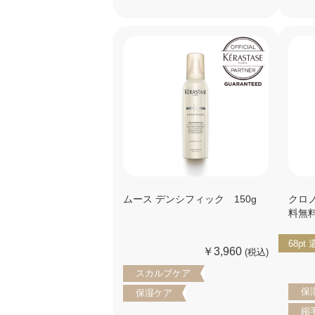
ムース デンシフィック 150g
クロ
料無
68pt
￥3,960
(税込)
スカルプケア
保
保湿ケア
縮