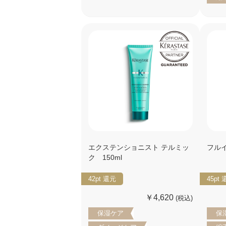
エクステンショニスト テルミッ
フルイ
ク 150ml
42pt
還元
45pt
￥4,620
(税込)
保湿ケア
保