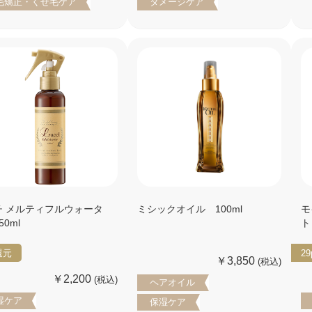
毛矯正・くせ毛ケア
ダメージケア
チ メルティフルウォータ
ミシックオイル 100ml
モ
50ml
ト
還元
29
￥3,850
(税込)
￥2,200
(税込)
ヘアオイル
湿ケア
保湿ケア