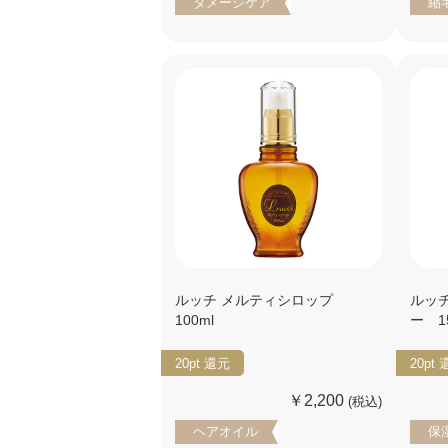
ダメージケア
縮
ルッチ メルティシロップ
ルッ
100ml
ー 1
20pt
還元
20pt
￥2,200
(税込)
ヘアオイル
保