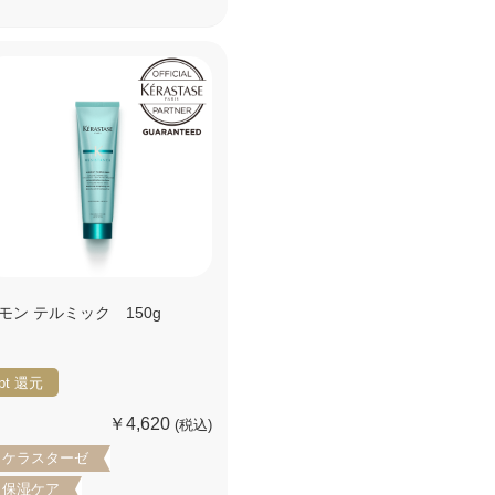
モン テルミック 150g
pt
還元
￥4,620
(税込)
ケラスターゼ
保湿ケア