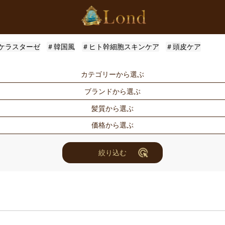
ケラスターゼ
＃韓国風
＃ヒト幹細胞スキンケア
＃頭皮ケア
カテゴリーから選ぶ
ブランドから選ぶ
シャンプー
トリートメン
髪質から選ぶ
トメント
ドライヤー・ヘアアイロン
スタイリング
Londオリジナル
ケラスターゼ
価格から選ぶ
for Men
メンズスタイ
ルベル
アリミノ
ハリ・コシ
ウェット
ヘアアレンジ
ユニセックス
ナンバースリー
ミアン フォ
ツヤ
しっとり
〜3000円
3001円〜50
絞り込む
セット商品
まつ毛美容液
ホリスティックキュアーズ
アクティバー
10000円〜30000円
10001円〜