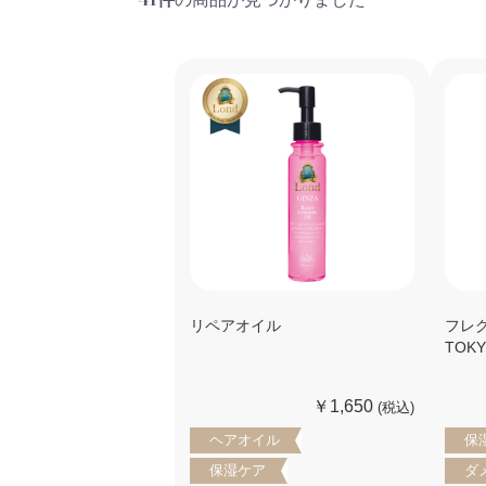
リペアオイル
フレ
TOK
￥1,650
(税込)
ヘアオイル
保
保湿ケア
ダ