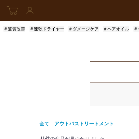
＃髪質改善
＃速乾ドライヤー
＃ダメージケア
＃ヘアオイル
＃
新発売
アウトバストリー
指定なし
スキンケア
モロッカンオイル
ふんわり
限定セット
ロレアル
まとまり
指定なし
レディース
ザ・プロダクト
サラサラ
5001円〜10000円
全て
|
アウトバストリートメント
41件
の商品が見つかりました