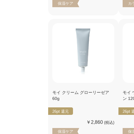
保湿ケア
カ
モイ クリーム グローリーゼア
モイ
60g
ン 12
26pt
還元
26pt
￥2,860
(税込)
保湿ケア
保