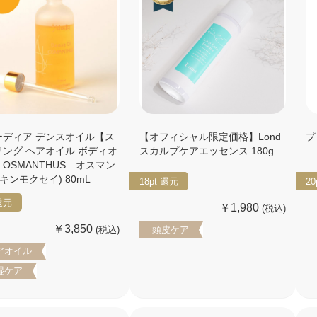
ーディア デンスオイル【ス
【オフィシャル限定価格】Lond
プ
リング ヘアオイル ボディオ
スカルプケアエッセンス 180g
OSMANTHUS オスマン
(キンモクセイ) 80mL
18pt
還元
20
還元
￥1,980
(税込)
￥3,850
(税込)
頭皮ケア
アオイル
湿ケア