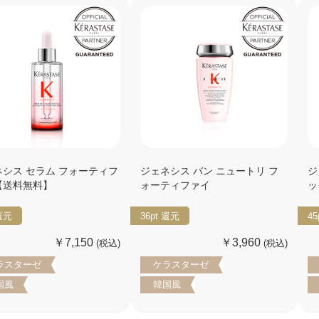
ネシス セラム フォーティフ
ジェネシス バン ニュートリ フ
ジ
【送料無料】
ォーティファイ
ッ
還元
36pt
還元
45
￥7,150
￥3,960
(税込)
(税込)
ラスターゼ
ケラスターゼ
国風
韓国風