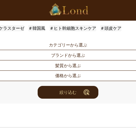
ケラスターゼ
＃韓国風
＃ヒト幹細胞スキンケア
＃頭皮ケア
カテゴリーから選ぶ
ブランドから選ぶ
シャンプー
トリートメン
髪質から選ぶ
トメント
ドライヤー・ヘアアイロン
スタイリング
Londオリジナル
ケラスターゼ
価格から選ぶ
for Men
メンズスタイ
ルベル
アリミノ
ハリ・コシ
ウェット
ヘアアレンジ
ユニセックス
ナンバースリー
ミアン フォ
ツヤ
しっとり
〜3000円
3001円〜50
絞り込む
セット商品
まつ毛美容液
ホリスティックキュアーズ
アクティバー
10000円〜30000円
10001円〜