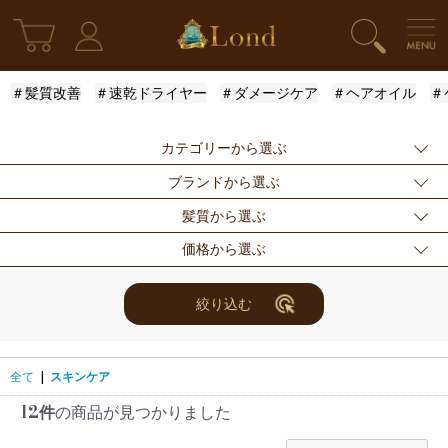
＃髪質改善
＃速乾ドライヤー
＃ダメージケア
＃ヘアオイル
＃
カテゴリーから選ぶ
ブランドから選ぶ
新発売
シャンプー
トリートメント
髪質から選ぶ
アウトバストリー
ドライヤー・ヘア
スタイリング
指定なし
Londオリジナル
ケラスターゼ
価格から選ぶ
トメント
アイロン
モロッカンオイル
ルベル
アリミノ
ふんわり
ハリ・コシ
ウェット
スキンケア
for Men
メンズスタイリン
ロレアル
ナンバースリー
ミアン フォード
まとまり
ツヤ
しっとり
指定なし
〜3000円
3001円〜5000円
絞り込む
グ
ザ・プロダクト
ホリスティックキ
アクティバート
サラサラ
5001円〜10000
10000円〜
10001円〜
限定セット
ヘアアレンジ
ユニセックス
ュアーズ
円
30000円
レディース
セット商品
まつ毛美容液
全て
|
スキンケア
12件
の商品が見つかりました