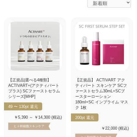
【正規品|選べる4種類】
【正規品】 ACTIVART アク
ACTIVART+(アクティバート
ティバート スキンケア SCフ
プラス) SCファーストセラム
ァーストセラム30mL+SCブ
シリーズ[MHP]
ースターローション
180ml+SC インプライム マス
49 〜 130pt
還元
ク 1枚
￥5,390 ～ ￥14,300
(税込)
200pt
還元
ヒト幹細胞スキンケア
￥22,000
(税込)