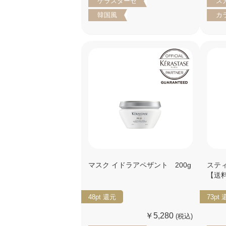
ケラスターゼ
ス
韓国風
カ
マスク イドラアペザント 200g
スティ
【送
48pt
還元
73pt
￥5,280
(税込)