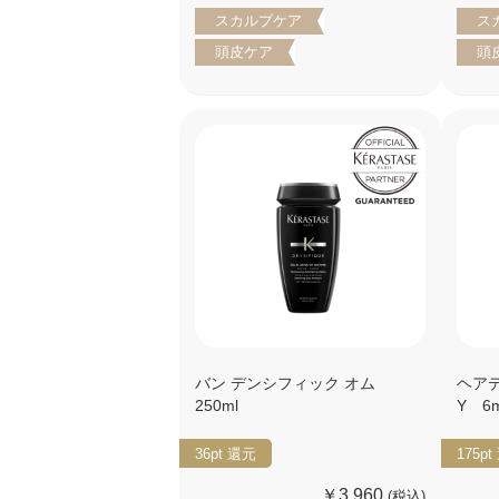
スカルプケア
ス
頭皮ケア
頭
バン デンシフィック オム
ヘア
250ml
Y 6
36pt
還元
175pt
￥3,960
(税込)