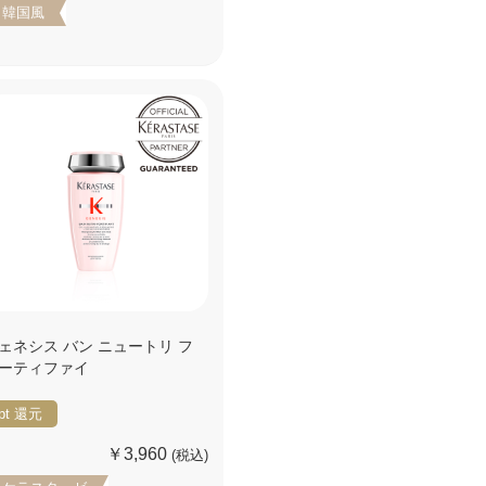
韓国風
ェネシス バン ニュートリ フ
ーティファイ
pt
還元
￥3,960
(税込)