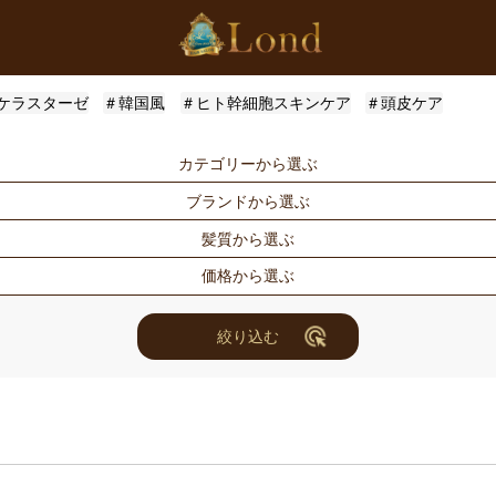
ケラスターゼ
＃韓国風
＃ヒト幹細胞スキンケア
＃頭皮ケア
カテゴリーから選ぶ
ブランドから選ぶ
シャンプー
トリートメン
髪質から選ぶ
トメント
ドライヤー・ヘアアイロン
スタイリング
Londオリジナル
ケラスターゼ
価格から選ぶ
for Men
メンズスタイ
ルベル
アリミノ
ハリ・コシ
ウェット
ヘアアレンジ
ユニセックス
ナンバースリー
ミアン フォ
ツヤ
しっとり
〜3000円
3001円〜50
絞り込む
セット商品
まつ毛美容液
ホリスティックキュアーズ
アクティバー
10000円〜30000円
10001円〜