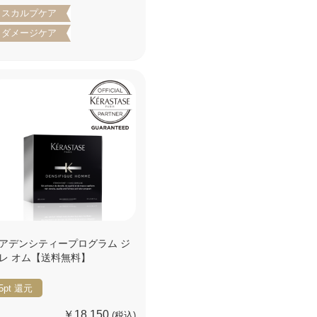
スカルプケア
ダメージケア
アデンシティープログラム ジ
レ オム【送料無料】
5pt
還元
￥18,150
(税込)