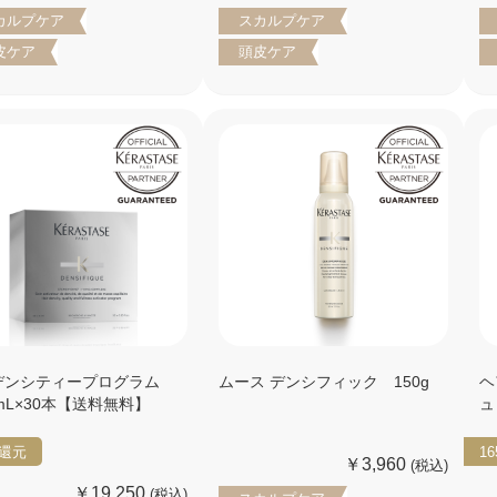
カルプケア
スカルプケア
皮ケア
頭皮ケア
デンシティープログラム
ムース デンシフィック 150g
ヘ
mL×30本【送料無料】
ュ
還元
16
￥3,960
(税込)
￥19,250
(税込)