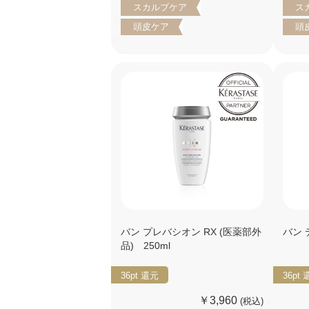
スカルプケア
ス
頭皮ケア
頭
バン プレバシオン RX (医薬部外
バン
品) 250ml
36pt
還元
36pt
￥3,960
(税込)