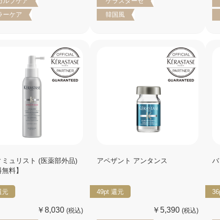
カルプケア
ケラスターゼ
ラーケア
韓国風
ミュリスト (医薬部外品)
アペザント アンタンス
バ
料無料】
還元
49pt
還元
36
￥8,030
￥5,390
(税込)
(税込)