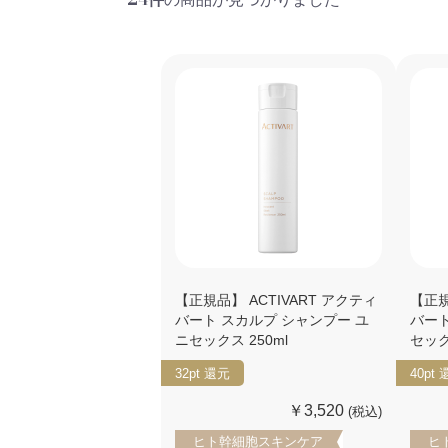
【正規品】 ACTIVART アクティ
【正規
バート スカルプ シャンプー ユ
バート
ニセックス 250ml
セック
32pt
還元
40pt
￥3,520
(税込)
ヒト幹細胞スキンケア
ヒ