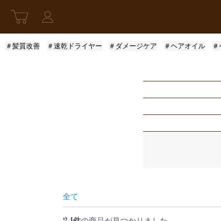
＃髪質改善
＃速乾ドライヤー
＃ダメージケア
＃ヘアオイル
＃
新発売
アウトバストリー
指定なし
スキンケア
モロッカンオイル
ふんわり
限定セット
ロレアル
まとまり
指定なし
レディース
ザ・プロダクト
サラサラ
5001円〜10000円
全て
24件
の商品が見つかりました