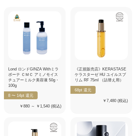
Lond ロンドGINZA Withミラ
《正規販売店》KERASTASE
ボーテ ＣＭＣ アミノモイス
ケラスターゼ HU ユイルスブ
チュアーミルク美容液 50g・
リム RF 75ml （詰替え用）
100g
68pt
還元
8 〜 14pt
還元
￥7,480
(税込)
￥880 ～ ￥1,540
(税込)