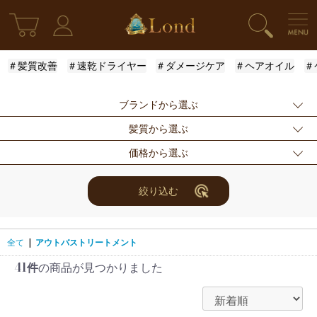
＃髪質改善
＃速乾ドライヤー
＃ダメージケア
＃ヘアオイル
＃
ブランドから選ぶ
髪質から選ぶ
指定なし
Londオリジナル
ケラスターゼ
価格から選ぶ
モロッカンオイル
ルベル
アリミノ
ふんわり
ハリ・コシ
ウェット
ロレアル
ナンバースリー
ミアン フォード
まとまり
ツヤ
しっとり
指定なし
〜3000円
3001円〜5000円
絞り込む
ザ・プロダクト
ホリスティックキ
アクティバート
サラサラ
5001円〜10000
10000円〜
10001円〜
ュアーズ
円
30000円
全て
|
アウトバストリートメント
41件
の商品が見つかりました