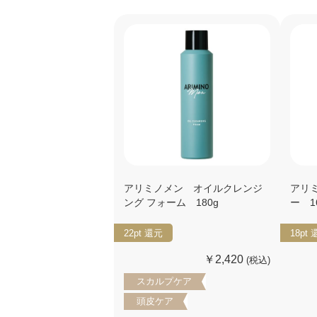
アリミノメン オイルクレンジ
アリ
ング フォーム 180g
ー 1
22pt
還元
18pt
￥2,420
(税込)
スカルプケア
頭皮ケア