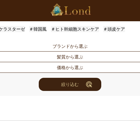
ケラスターゼ
＃韓国風
＃ヒト幹細胞スキンケア
＃頭皮ケア
ブランドから選ぶ
髪質から選ぶ
Londオリジナル
ケラスターゼ
価格から選ぶ
ルベル
アリミノ
ハリ・コシ
ウェット
ナンバースリー
ミアン フォ
ツヤ
しっとり
〜3000円
3001円〜50
絞り込む
ホリスティックキュアーズ
アクティバー
10000円〜30000円
10001円〜