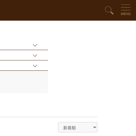
ード
00円
ト