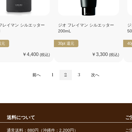
フレイマン シルエッター
ジオ フレイマン シルエッター
ジ
l
200mL
50
還元
30pt
還元
40
￥4,400
￥3,300
(税込)
(税込)
前へ
1
2
3
次へ
送料について
ご
通常送料：880円（沖縄件：2,200円）
ご