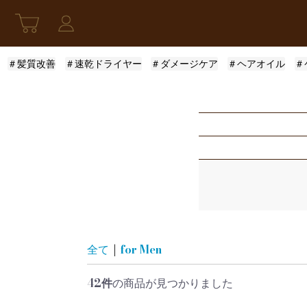
＃髪質改善
＃速乾ドライヤー
＃ダメージケア
＃ヘアオイル
＃
指定なし
モロッカンオイル
ふんわり
ロレアル
まとまり
指定なし
ザ・プロダクト
サラサラ
5001円〜10000円
全て
|
for Men
42件
の商品が見つかりました