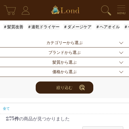
＃髪質改善
＃速乾ドライヤー
＃ダメージケア
＃ヘアオイル
＃
カテゴリーから選ぶ
ブランドから選ぶ
新発売
シャンプー
トリートメント
髪質から選ぶ
アウトバストリー
ドライヤー・ヘア
スタイリング
指定なし
Londオリジナル
ケラスターゼ
価格から選ぶ
トメント
アイロン
モロッカンオイル
ルベル
アリミノ
ふんわり
ハリ・コシ
ウェット
スキンケア
for Men
メンズスタイリン
ロレアル
ナンバースリー
ミアン フォード
まとまり
ツヤ
しっとり
指定なし
〜3000円
3001円〜5000円
絞り込む
グ
ザ・プロダクト
ホリスティックキ
アクティバート
サラサラ
5001円〜10000
10000円〜
10001円〜
限定セット
ヘアアレンジ
ユニセックス
ュアーズ
円
30000円
レディース
セット商品
まつ毛美容液
全て
275件
の商品が見つかりました