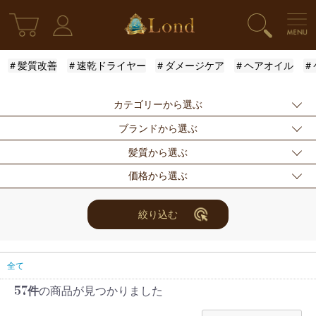
＃髪質改善
＃速乾ドライヤー
＃ダメージケア
＃ヘアオイル
＃
カテゴリーから選ぶ
ブランドから選ぶ
新発売
シャンプー
トリートメント
髪質から選ぶ
アウトバストリー
ドライヤー・ヘア
スタイリング
指定なし
Londオリジナル
ケラスターゼ
価格から選ぶ
トメント
アイロン
モロッカンオイル
ルベル
アリミノ
ふんわり
ハリ・コシ
ウェット
スキンケア
for Men
メンズスタイリン
ロレアル
ナンバースリー
ミアン フォード
まとまり
ツヤ
しっとり
指定なし
〜3000円
3001円〜5000円
絞り込む
グ
ザ・プロダクト
ホリスティックキ
アクティバート
サラサラ
5001円〜10000
10000円〜
10001円〜
限定セット
ヘアアレンジ
ユニセックス
ュアーズ
円
30000円
レディース
セット商品
まつ毛美容液
全て
57件
の商品が見つかりました