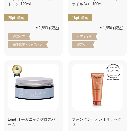
ドーン 120mL
オイル24Ｈ 100ml
26pt
還元
15pt
還元
￥2,860
(税込)
￥1,650
(税込)
保湿ケア
ヘアオイル
縮毛矯正・くせ毛ケア
保湿ケア
Lond オーガニックグロスバ
フォンダン オレオリラック
ーム
ス