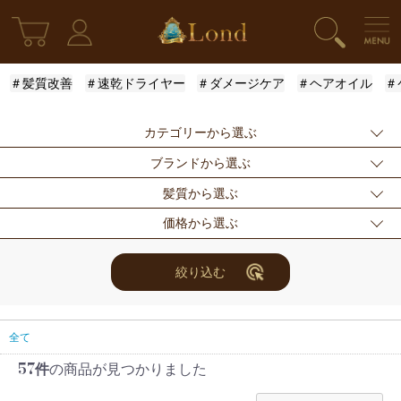
＃髪質改善
＃速乾ドライヤー
＃ダメージケア
＃ヘアオイル
＃
カテゴリーから選ぶ
ブランドから選ぶ
新発売
シャンプー
トリートメント
髪質から選ぶ
アウトバストリー
ドライヤー・ヘア
スタイリング
指定なし
Londオリジナル
ケラスターゼ
価格から選ぶ
トメント
アイロン
モロッカンオイル
ルベル
アリミノ
ふんわり
ハリ・コシ
ウェット
スキンケア
for Men
メンズスタイリン
ロレアル
ナンバースリー
ミアン フォード
まとまり
ツヤ
しっとり
指定なし
〜3000円
3001円〜5000円
絞り込む
グ
ザ・プロダクト
ホリスティックキ
アクティバート
サラサラ
5001円〜10000
10000円〜
10001円〜
限定セット
ヘアアレンジ
ユニセックス
ュアーズ
円
30000円
レディース
セット商品
まつ毛美容液
全て
57件
の商品が見つかりました