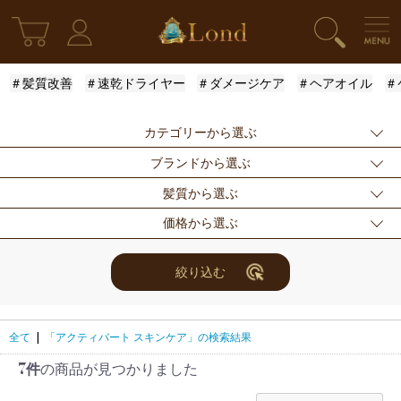
＃髪質改善
＃速乾ドライヤー
＃ダメージケア
＃ヘアオイル
＃
カテゴリーから選ぶ
ブランドから選ぶ
新発売
シャンプー
トリートメント
髪質から選ぶ
アウトバストリー
ドライヤー・ヘア
スタイリング
指定なし
Londオリジナル
ケラスターゼ
価格から選ぶ
トメント
アイロン
モロッカンオイル
ルベル
アリミノ
ふんわり
ハリ・コシ
ウェット
スキンケア
for Men
メンズスタイリン
ロレアル
ナンバースリー
ミアン フォード
まとまり
ツヤ
しっとり
指定なし
〜3000円
3001円〜5000円
絞り込む
グ
ザ・プロダクト
ホリスティックキ
アクティバート
サラサラ
5001円〜10000
10000円〜
10001円〜
限定セット
ヘアアレンジ
ユニセックス
ュアーズ
円
30000円
レディース
セット商品
まつ毛美容液
全て
|
「アクティバート スキンケア」の検索結果
7件
の商品が見つかりました