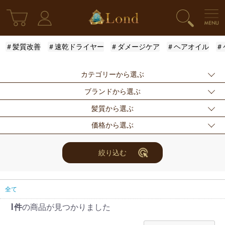
＃髪質改善
＃速乾ドライヤー
＃ダメージケア
＃ヘアオイル
＃
カテゴリーから選ぶ
ブランドから選ぶ
新発売
シャンプー
トリートメント
髪質から選ぶ
アウトバストリー
ドライヤー・ヘア
スタイリング
指定なし
Londオリジナル
ケラスターゼ
価格から選ぶ
トメント
アイロン
モロッカンオイル
ルベル
アリミノ
ふんわり
ハリ・コシ
ウェット
スキンケア
for Men
メンズスタイリン
ロレアル
ナンバースリー
ミアン フォード
まとまり
ツヤ
しっとり
指定なし
〜3000円
3001円〜5000円
絞り込む
グ
ザ・プロダクト
ホリスティックキ
アクティバート
サラサラ
5001円〜10000
10000円〜
10001円〜
限定セット
ヘアアレンジ
ユニセックス
ュアーズ
円
30000円
レディース
セット商品
まつ毛美容液
全て
1件
の商品が見つかりました