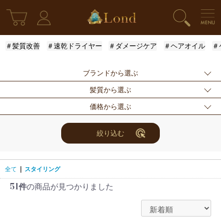
＃髪質改善
＃速乾ドライヤー
＃ダメージケア
＃ヘアオイル
＃
ブランドから選ぶ
髪質から選ぶ
指定なし
Londオリジナル
ケラスターゼ
価格から選ぶ
モロッカンオイル
ルベル
アリミノ
ふんわり
ハリ・コシ
ウェット
ロレアル
ナンバースリー
ミアン フォード
まとまり
ツヤ
しっとり
指定なし
〜3000円
3001円〜5000円
絞り込む
ザ・プロダクト
ホリスティックキ
アクティバート
サラサラ
5001円〜10000
10000円〜
10001円〜
ュアーズ
円
30000円
全て
|
スタイリング
51件
の商品が見つかりました