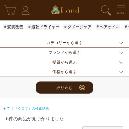
＃髪質改善
＃速乾ドライヤー
＃ダメージケア
＃ヘアオイル
＃
カテゴリーから選ぶ
ブランドから選ぶ
新発売
シャンプー
トリートメント
髪質から選ぶ
アウトバストリー
ドライヤー・ヘア
スタイリング
指定なし
Londオリジナル
ケラスターゼ
価格から選ぶ
トメント
アイロン
モロッカンオイル
ルベル
アリミノ
ふんわり
ハリ・コシ
ウェット
スキンケア
for Men
メンズスタイリン
ロレアル
ナンバースリー
ミアン フォード
まとまり
ツヤ
しっとり
指定なし
〜3000円
3001円〜5000円
絞り込む
グ
ザ・プロダクト
ホリスティックキ
アクティバート
サラサラ
5001円〜10000
10000円〜
10001円〜
限定セット
ヘアアレンジ
ユニセックス
ュアーズ
円
30000円
レディース
セット商品
まつ毛美容液
全て
|
「クロマ」の検索結果
6件
の商品が見つかりました