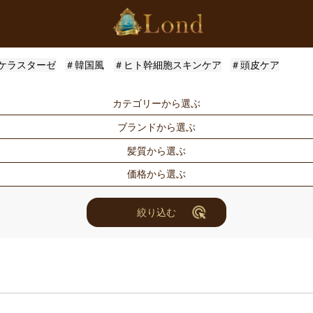
ケラスターゼ
＃韓国風
＃ヒト幹細胞スキンケア
＃頭皮ケア
カテゴリーから選ぶ
ブランドから選ぶ
シャンプー
トリートメン
髪質から選ぶ
トメント
ドライヤー・ヘアアイロン
スタイリング
Londオリジナル
ケラスターゼ
価格から選ぶ
for Men
メンズスタイ
ルベル
アリミノ
ハリ・コシ
ウェット
ヘアアレンジ
ユニセックス
ナンバースリー
ミアン フォ
ツヤ
しっとり
〜3000円
3001円〜50
絞り込む
セット商品
まつ毛美容液
ホリスティックキュアーズ
アクティバー
10000円〜30000円
10001円〜