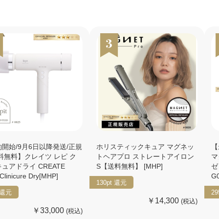
開始/9月6日以降発送/正規
ホリスティックキュア マグネッ
【
料無料】クレイツ レピ ク
トヘアプロ ストレートアイロン
マ
ュアドライ CREATE
S【送料無料】 [MHP]
ゼ
 Clinicure Dry[MHP]
G
130pt
還元
還元
29
￥14,300
(税込)
￥33,000
(税込)