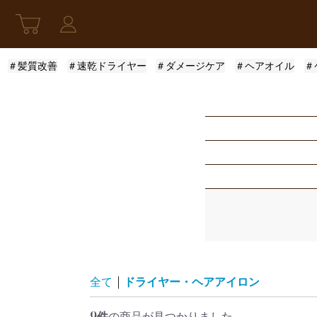
＃髪質改善
＃速乾ドライヤー
＃ダメージケア
＃ヘアオイル
＃
新発売
アウトバストリー
指定なし
スキンケア
モロッカンオイル
ふんわり
限定セット
ロレアル
まとまり
指定なし
レディース
ザ・プロダクト
サラサラ
5001円〜10000円
全て
|
ドライヤー・ヘアアイロン
9件
の商品が見つかりました