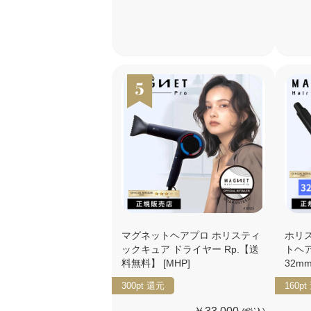
マグネットヘアプロ ホリスティ
ホリ
ックキュア ドライヤー Rp.【送
トヘ
料無料】 [MHP]
32m
300pt
還元
160pt