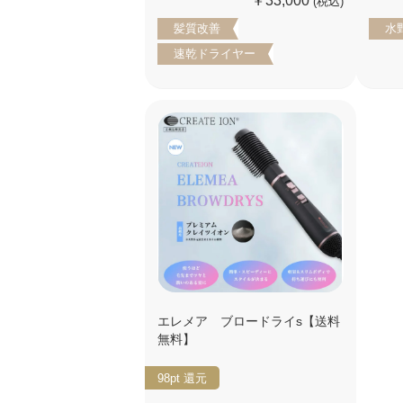
￥33,000
(税込)
髪質改善
水
速乾ドライヤー
エレメア ブロードライs【送料
無料】
98pt
還元