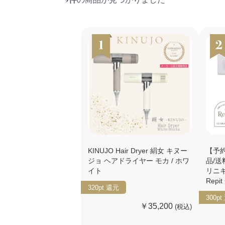
KINUJO Hair Dryer 絹女 キヌー
【予約
ジョ ヘアドライヤー モカ / ホワ
品/送
イト
リニキ
Repit
320pt
還元
300pt
￥35,200
(税込)