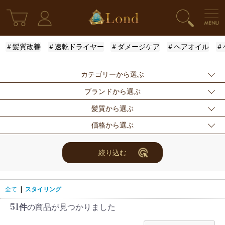
＃髪質改善
＃速乾ドライヤー
＃ダメージケア
＃ヘアオイル
＃
カテゴリーから選ぶ
ブランドから選ぶ
新発売
シャンプー
トリートメント
髪質から選ぶ
アウトバストリー
ドライヤー・ヘア
スタイリング
指定なし
Londオリジナル
ケラスターゼ
価格から選ぶ
トメント
アイロン
モロッカンオイル
ルベル
アリミノ
ふんわり
ハリ・コシ
ウェット
スキンケア
for Men
メンズスタイリン
ロレアル
ナンバースリー
ミアン フォード
まとまり
ツヤ
しっとり
指定なし
〜3000円
3001円〜5000円
絞り込む
グ
ザ・プロダクト
ホリスティックキ
アクティバート
サラサラ
5001円〜10000
10000円〜
10001円〜
限定セット
ヘアアレンジ
ユニセックス
ュアーズ
円
30000円
レディース
セット商品
まつ毛美容液
全て
|
スタイリング
51件
の商品が見つかりました