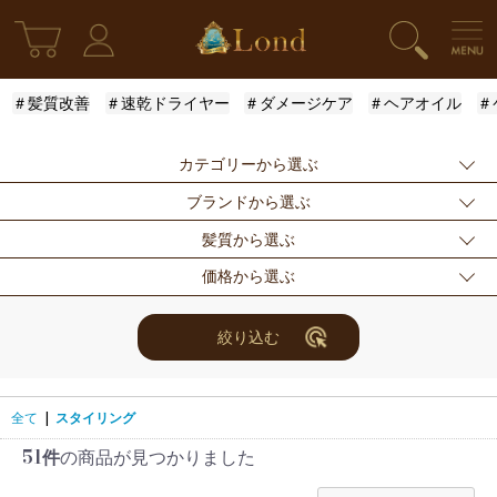
＃髪質改善
＃速乾ドライヤー
＃ダメージケア
＃ヘアオイル
＃
カテゴリーから選ぶ
ブランドから選ぶ
新発売
シャンプー
トリートメント
髪質から選ぶ
アウトバストリー
ドライヤー・ヘア
スタイリング
指定なし
Londオリジナル
ケラスターゼ
価格から選ぶ
トメント
アイロン
モロッカンオイル
ルベル
アリミノ
ふんわり
ハリ・コシ
ウェット
スキンケア
for Men
メンズスタイリン
ロレアル
ナンバースリー
ミアン フォード
まとまり
ツヤ
しっとり
指定なし
〜3000円
3001円〜5000円
絞り込む
グ
ザ・プロダクト
ホリスティックキ
アクティバート
サラサラ
5001円〜10000
10000円〜
10001円〜
限定セット
ヘアアレンジ
ユニセックス
ュアーズ
円
30000円
レディース
セット商品
まつ毛美容液
全て
|
スタイリング
51件
の商品が見つかりました