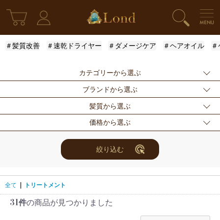
＃髪質改善
＃速乾ドライヤー
＃ダメージケア
＃ヘアオイル
＃
カテゴリーから選ぶ
ブランドから選ぶ
新発売
シャンプー
トリートメント
髪質から選ぶ
アウトバストリー
ドライヤー・ヘア
スタイリング
指定なし
Londオリジナル
ケラスターゼ
価格から選ぶ
トメント
アイロン
モロッカンオイル
ルベル
アリミノ
ふんわり
ハリ・コシ
ウェット
スキンケア
for Men
メンズスタイリン
ロレアル
ナンバースリー
ミアン フォード
まとまり
ツヤ
しっとり
指定なし
〜3000円
3001円〜5000円
絞り込む
グ
ザ・プロダクト
ホリスティックキ
アクティバート
サラサラ
5001円〜10000
10000円〜
10001円〜
限定セット
ヘアアレンジ
ユニセックス
ュアーズ
円
30000円
レディース
セット商品
まつ毛美容液
全て
|
トリートメント
31件
の商品が見つかりました