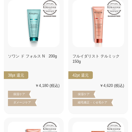
ソワン ド フォルス N 200g
フルイダリスト テルミック
150g
38pt
還元
42pt
還元
￥4,180
(税込)
￥4,620
(税込)
保湿ケア
保湿ケア
ダメージケア
縮毛矯正・くせ毛ケア