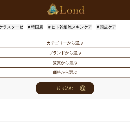
ケラスターゼ
＃韓国風
＃ヒト幹細胞スキンケア
＃頭皮ケア
カテゴリーから選ぶ
ブランドから選ぶ
シャンプー
トリートメン
髪質から選ぶ
トメント
ドライヤー・ヘアアイロン
スタイリング
Londオリジナル
ケラスターゼ
価格から選ぶ
for Men
メンズスタイ
ルベル
アリミノ
ハリ・コシ
ウェット
ヘアアレンジ
ユニセックス
ナンバースリー
ミアン フォ
ツヤ
しっとり
〜3000円
3001円〜50
絞り込む
セット商品
まつ毛美容液
ホリスティックキュアーズ
アクティバー
10000円〜30000円
10001円〜