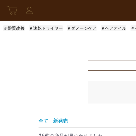
＃髪質改善
＃速乾ドライヤー
＃ダメージケア
＃ヘアオイル
＃
新発売
アウトバストリー
指定なし
スキンケア
モロッカンオイル
ふんわり
限定セット
ロレアル
まとまり
指定なし
レディース
ザ・プロダクト
サラサラ
5001円〜10000円
全て
|
新発売
36件
の商品が見つかりました