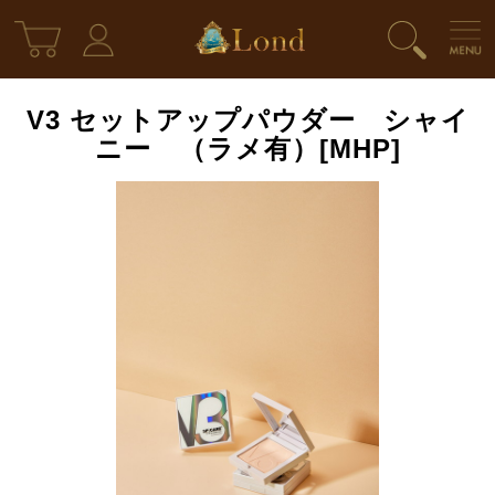
V3 セットアップパウダー シャイ
ニー （ラメ有）[MHP]