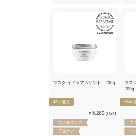
マスク イドラアペザント 200g
マス
200
48pt
還元
63pt
￥5,280
(税込)
スカルプケア
ス
頭皮ケア
ダ