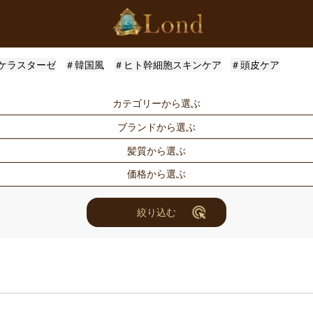
ケラスターゼ
＃韓国風
＃ヒト幹細胞スキンケア
＃頭皮ケア
カテゴリーから選ぶ
ブランドから選ぶ
シャンプー
トリートメン
髪質から選ぶ
トメント
ドライヤー・ヘアアイロン
スタイリング
Londオリジナル
ケラスターゼ
価格から選ぶ
for Men
メンズスタイ
ルベル
アリミノ
ハリ・コシ
ウェット
ヘアアレンジ
ユニセックス
ナンバースリー
ミアン フォ
ツヤ
しっとり
〜3000円
3001円〜50
絞り込む
セット商品
まつ毛美容液
ホリスティックキュアーズ
アクティバー
10000円〜30000円
10001円〜