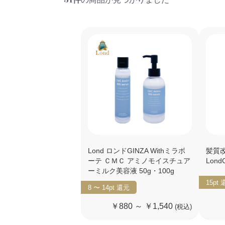
Lond ロンドGINZA Withミラボ
髪質
ーテ ＣＭＣ アミノモイスチュア
Lon
ーミルク美容液 50g・100g
15pt
8 〜 14pt
還元
￥880 ～ ￥1,540
(税込)