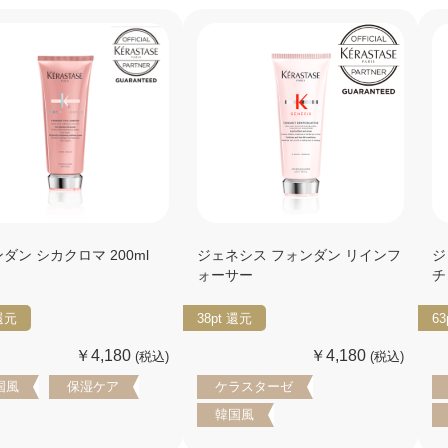
ダン シカクロマ 200ml
ジェネシス フォンダン リインフ
ジ
ォーサー
チ
還元
38pt
還元
63
￥4,180
￥4,180
(税込)
(税込)
国風
保湿ケア
ケラスターゼ
韓国風