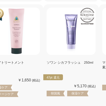
アトリートメント
ソワン シカフラッシュ 250ml
マ
素
47pt
還元
￥1,650
(税込)
￥5,170
(税込)
湿ケア
韓国風
保湿ケア
メージケア