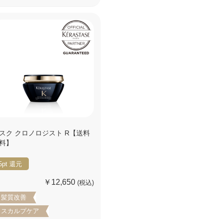
スク クロノロジスト R【送料
料】
5pt
還元
￥12,650
(税込)
髪質改善
スカルプケア