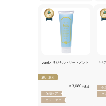
Londオリジナルトリートメント
リペ
28pt
還元
￥3,080
(税込)
保
保湿ケア
ダ
カラーケア