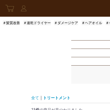
＃髪質改善
＃速乾ドライヤー
＃ダメージケア
＃ヘアオイル
＃
新発売
アウトバストリー
指定なし
スキンケア
モロッカンオイル
ふんわり
限定セット
ロレアル
まとまり
指定なし
レディース
ザ・プロダクト
サラサラ
5001円〜10000円
全て
|
トリートメント
31件
の商品が見つかりました